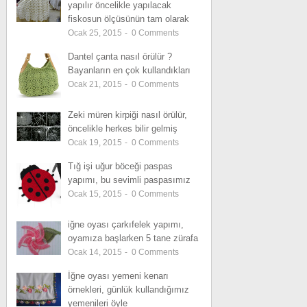
yapılır öncelikle yapılacak
fiskosun ölçüsünün tam olarak
Ocak 25, 2015
-
0
Comments
Dantel çanta nasıl örülür ?
Bayanların en çok kullandıkları
Ocak 21, 2015
-
0
Comments
Zeki müren kirpiği nasıl örülür,
öncelikle herkes bilir gelmiş
Ocak 19, 2015
-
0
Comments
Tığ işi uğur böceği paspas
yapımı, bu sevimli paspasımız
Ocak 15, 2015
-
0
Comments
iğne oyası çarkıfelek yapımı,
oyamıza başlarken 5 tane zürafa
Ocak 14, 2015
-
0
Comments
İğne oyası yemeni kenarı
örnekleri, günlük kullandığımız
yemenileri öyle