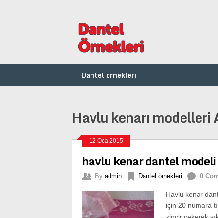
Dantel örnekleri
Havlu kenarı modelleri 
12 Oca 2015
havlu kenar dantel modeli
By
admin
Dantel örnekleri
0 Co
Havlu kenar dant
için 20 numara t
zincir çekerek sı