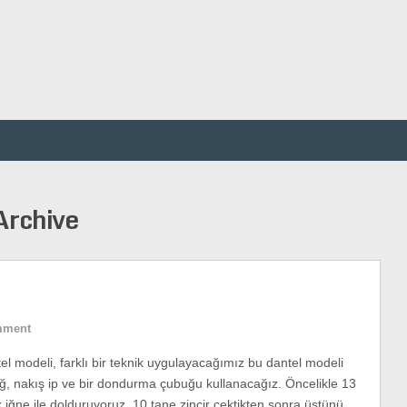
Archive
mment
el modeli, farklı bir teknik uygulayacağımız bu dantel modeli
ığ, nakış ip ve bir dondurma çubuğu kullanacağız. Öncelikle 13
k iğne ile dolduruyoruz. 10 tane zincir çektikten sonra üstünü