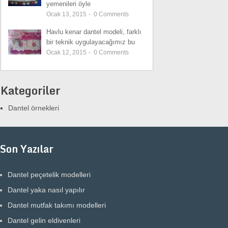
yemenileri öyle
Ocak 13, 2015
-
0
Comments
Havlu kenar dantel modeli, farklı
bir teknik uygulayacağımız bu
Ocak 12, 2015
-
0
Comments
Kategoriler
Dantel örnekleri
Son Yazılar
Dantel peçetelik modelleri
Dantel yaka nasıl yapılır
Dantel mutfak takımı modelleri
Dantel gelin eldivenleri