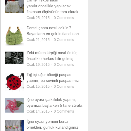
Dantel fiskos nasıl
yapılır öncelikle yapılacak
fiskosun ölçüsünün tam olarak
Ocak 25, 2015
-
0
Comments
Dantel çanta nasıl örülür ?
Bayanların en çok kullandıkları
Ocak 21, 2015
-
0
Comments
Zeki müren kirpiği nasıl örülür,
öncelikle herkes bilir gelmiş
Ocak 19, 2015
-
0
Comments
Tığ işi uğur böceği paspas
yapımı, bu sevimli paspasımız
Ocak 15, 2015
-
0
Comments
iğne oyası çarkıfelek yapımı,
oyamıza başlarken 5 tane zürafa
Ocak 14, 2015
-
0
Comments
İğne oyası yemeni kenarı
örnekleri, günlük kullandığımız