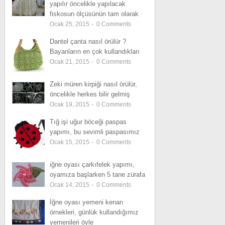
yapılır öncelikle yapılacak
fiskosun ölçüsünün tam olarak
Ocak 25, 2015
-
0
Comments
Dantel çanta nasıl örülür ?
Bayanların en çok kullandıkları
Ocak 21, 2015
-
0
Comments
Zeki müren kirpiği nasıl örülür,
öncelikle herkes bilir gelmiş
Ocak 19, 2015
-
0
Comments
Tığ işi uğur böceği paspas
yapımı, bu sevimli paspasımız
Ocak 15, 2015
-
0
Comments
iğne oyası çarkıfelek yapımı,
oyamıza başlarken 5 tane zürafa
Ocak 14, 2015
-
0
Comments
İğne oyası yemeni kenarı
örnekleri, günlük kullandığımız
yemenileri öyle