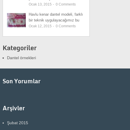
Ocak 13, 2015
-
0
Comments
Havlu kenar dantel modeli, farklı
bir teknik uygulayacağımız bu
Ocak 12, 2015
-
0
Comments
Kategoriler
Dantel örnekleri
Son Yorumlar
Arşivler
Şubat 2015