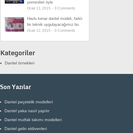
yemenileri öyle
Ocak 13, 2015
-
0
Comments
Havlu kenar dantel modeli, farklı
bir teknik uygulayacağımız bu
Ocak 12, 2015
-
0
Comments
Kategoriler
Dantel örnekleri
Son Yazılar
Dantel peçetelik modelleri
Dantel yaka nasıl yapılır
Dantel mutfak takımı modelleri
Dantel gelin eldivenleri