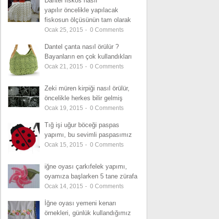
Dantel fiskos nasıl
yapılır öncelikle yapılacak
fiskosun ölçüsünün tam olarak
Ocak 25, 2015
-
0
Comments
Dantel çanta nasıl örülür ?
Bayanların en çok kullandıkları
Ocak 21, 2015
-
0
Comments
Zeki müren kirpiği nasıl örülür,
öncelikle herkes bilir gelmiş
Ocak 19, 2015
-
0
Comments
Tığ işi uğur böceği paspas
yapımı, bu sevimli paspasımız
Ocak 15, 2015
-
0
Comments
iğne oyası çarkıfelek yapımı,
oyamıza başlarken 5 tane zürafa
Ocak 14, 2015
-
0
Comments
İğne oyası yemeni kenarı
örnekleri, günlük kullandığımız