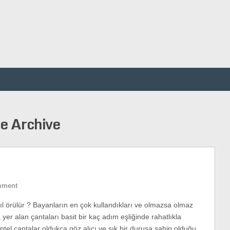
çe Archive
mment
ıl örülür ? Bayanların en çok kullandıkları ve olmazsa olmaz
 yer alan çantaları basit bir kaç adım eşliğinde rahatlıkla
antel çantalar oldukça göz alıcı ve şık bir duruşa sahip olduğu