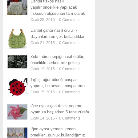
Dantel fiskos nasıl
yapılır öncelikle yapılacak
fiskosun ölçüsünün tam olarak
Ocak 25, 2015
-
0
Comments
Dantel çanta nasıl örülür ?
Bayanların en çok kullandıkları
Ocak 21, 2015
-
0
Comments
Zeki müren kirpiği nasıl örülür,
öncelikle herkes bilir gelmiş
Ocak 19, 2015
-
0
Comments
Tığ işi uğur böceği paspas
yapımı, bu sevimli paspasımız
Ocak 15, 2015
-
0
Comments
iğne oyası çarkıfelek yapımı,
oyamıza başlarken 5 tane zürafa
Ocak 14, 2015
-
0
Comments
İğne oyası yemeni kenarı
örnekleri, günlük kullandığımız