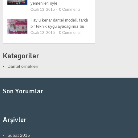
yemenileri öyle
Ocak 13, 2015
-
0
Comments
Havlu kenar dantel modeli, farklı
bir teknik uygulayacağımız bu
Ocak 12, 2015
-
0
Comments
Kategoriler
Dantel örnekleri
Son Yorumlar
Arşivler
Şubat 2015