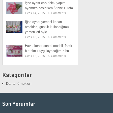
iğne oyası çarkıfelek yapımı,
oyamıza başlarken 5 tane zürafa
Ocak 14, 2015
-
0
Comments
İğne oyası yemeni kenarı
örnekleri, günlük kullandığımız
yemenileri öyle
Ocak 13, 2015
-
0
Comments
Havlu kenar dantel modeli, farklı
bir teknik uygulayacağımız bu
Ocak 12, 2015
-
0
Comments
Kategoriler
Dantel örnekleri
Son Yorumlar