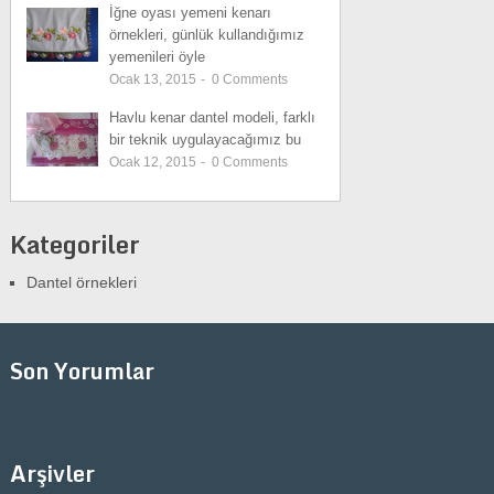
İğne oyası yemeni kenarı
örnekleri, günlük kullandığımız
yemenileri öyle
Ocak 13, 2015
-
0
Comments
Havlu kenar dantel modeli, farklı
bir teknik uygulayacağımız bu
Ocak 12, 2015
-
0
Comments
Kategoriler
Dantel örnekleri
Son Yorumlar
Arşivler