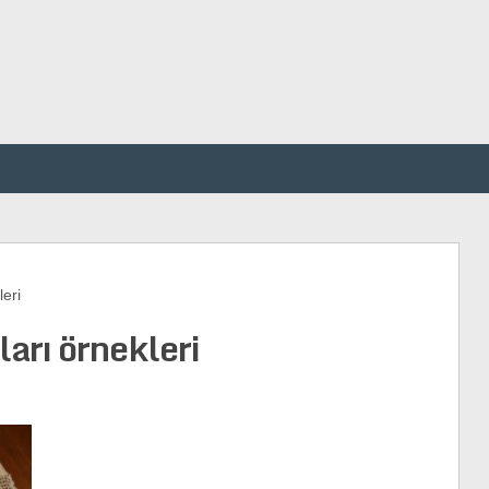
eri
arı örnekleri