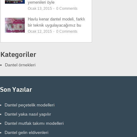
yemenileri öyle
Ocak 13, 2015
-
0
Comments
Havlu kenar dantel modeli, farklı
bir teknik uygulayacağımız bu
Ocak 12, 2015
-
0
Comments
Kategoriler
Dantel örnekleri
Son Yazılar
Dantel peçetelik modelleri
Dantel yaka nasıl yapılır
Dantel mutfak takımı modelleri
Dantel gelin eldivenleri