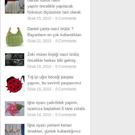
Dantel fiskos nasıl
yapılır öncelikle yapılacak
fiskosun ölçüsünün tam olarak
Ocak 25, 2015
-
0
Comments
Dantel çanta nasıl örülür ?
Bayanların en çok kullandıkları
Ocak 21, 2015
-
0
Comments
Zeki müren kirpiği nasıl örülür,
öncelikle herkes bilir gelmiş
Ocak 19, 2015
-
0
Comments
Tığ işi uğur böceği paspas
yapımı, bu sevimli paspasımız
Ocak 15, 2015
-
0
Comments
iğne oyası çarkıfelek yapımı,
oyamıza başlarken 5 tane zürafa
Ocak 14, 2015
-
0
Comments
İğne oyası yemeni kenarı
örnekleri, günlük kullandığımız