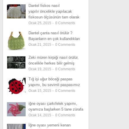
Dantel fiskos nasıl
yapılır öncelikle yapılacak
fiskosun ölçüsünün tam olarak
Ocak 25, 2015
-
0
Comments
Dantel çanta nasıl örülür ?
Bayanların en çok kullandıkları
Ocak 21, 2015
-
0
Comments
Zeki müren kirpiği nasıl örülür,
öncelikle herkes bilir gelmiş
Ocak 19, 2015
-
0
Comments
Tığ işi uğur böceği paspas
yapımı, bu sevimli paspasımız
Ocak 15, 2015
-
0
Comments
iğne oyası çarkıfelek yapımı,
oyamıza başlarken 5 tane zürafa
Ocak 14, 2015
-
0
Comments
İğne oyası yemeni kenarı