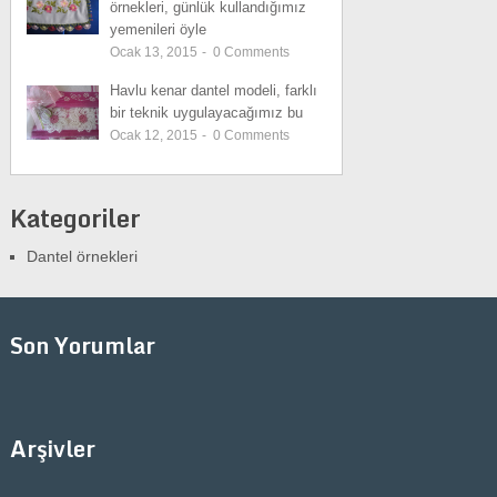
örnekleri, günlük kullandığımız
yemenileri öyle
Ocak 13, 2015
-
0
Comments
Havlu kenar dantel modeli, farklı
bir teknik uygulayacağımız bu
Ocak 12, 2015
-
0
Comments
Kategoriler
Dantel örnekleri
Son Yorumlar
Arşivler