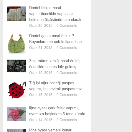
Dantel fiskos nasıl
yapılır öncelikle yapılacak
fiskosun ölçüsünün tam olarak
Ocak 25, 2015
-
0
Comments
Dantel çanta nasıl örülür ?
Bayanların en çok kullandıkları
Ocak 21, 2015
-
0
Comments
Zeki müren kirpiği nasıl örülür,
öncelikle herkes bilir gelmiş
Ocak 19, 2015
-
0
Comments
Tığ işi uğur böceği paspas
yapımı, bu sevimli paspasımız
Ocak 15, 2015
-
0
Comments
iğne oyası çarkıfelek yapımı,
oyamıza başlarken 5 tane zürafa
Ocak 14, 2015
-
0
Comments
İğne oyası yemeni kenarı