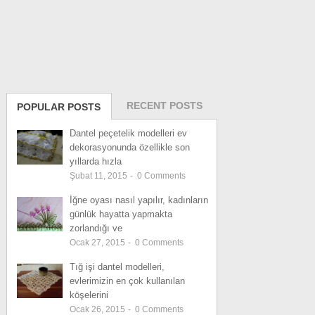
RECENT POSTS
POPULAR POSTS
Dantel peçetelik modelleri ev
dekorasyonunda özellikle son
yıllarda hızla
Şubat 11, 2015
-
0
Comments
İğne oyası nasıl yapılır, kadınların
günlük hayatta yapmakta
zorlandığı ve
Ocak 27, 2015
-
0
Comments
Tığ işi dantel modelleri,
evlerimizin en çok kullanılan
köşelerini
Ocak 26, 2015
-
0
Comments