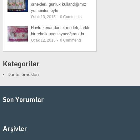
örnekleri, günlük kullandığımız
yemenileri öyle
Ocak 13, 2015
-
0
Comments
Havlu kenar dantel modeli, farklı
bir teknik uygulayacağımız bu
Ocak 12, 2015
-
0
Comments
Kategoriler
Dantel örnekleri
Son Yorumlar
Arşivler