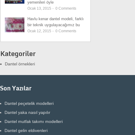
yemenileri öyle
Ocak 13, 2015
-
0
Comments
Havlu kenar dantel modeli, farklı
bir teknik uygulayacağımız bu
Ocak 12, 2015
-
0
Comments
Kategoriler
Dantel örnekleri
Son Yazılar
Dantel peçetelik modelleri
Dantel yaka nasıl yapılır
Dantel mutfak takımı modelleri
Dantel gelin eldivenleri