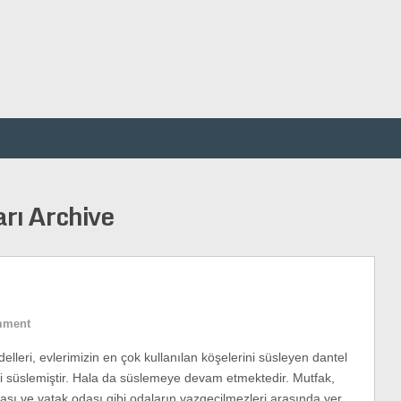
arı Archive
mment
delleri, evlerimizin en çok kullanılan köşelerini süsleyen dantel
izi süslemiştir. Hala da süslemeye devam etmektedir. Mutfak,
ası ve yatak odası gibi odaların vazgeçilmezleri arasında yer