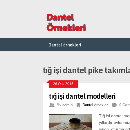
Dantel örnekleri
tığ işi dantel pike takıml
26 Oca 2015
tığ işi dantel modelleri
By
admin
Dantel örnekleri
0 Co
Tığ işi dantel mo
yıllardır evlerim
salon, oturma od