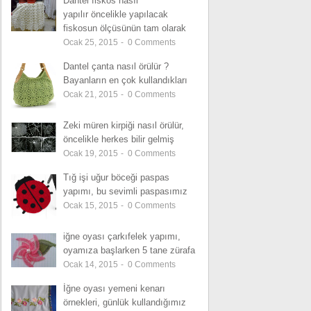
Dantel fiskos nasıl
yapılır öncelikle yapılacak
fiskosun ölçüsünün tam olarak
Ocak 25, 2015
-
0
Comments
Dantel çanta nasıl örülür ?
Bayanların en çok kullandıkları
Ocak 21, 2015
-
0
Comments
Zeki müren kirpiği nasıl örülür,
öncelikle herkes bilir gelmiş
Ocak 19, 2015
-
0
Comments
Tığ işi uğur böceği paspas
yapımı, bu sevimli paspasımız
Ocak 15, 2015
-
0
Comments
iğne oyası çarkıfelek yapımı,
oyamıza başlarken 5 tane zürafa
Ocak 14, 2015
-
0
Comments
İğne oyası yemeni kenarı
örnekleri, günlük kullandığımız